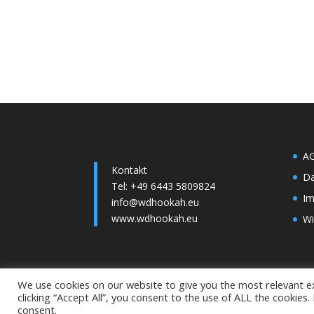
A
Kontakt
Da
Tel: +49 6443 5809824
I
info@wdhookah.eu
www.wdhookah.eu
Wi
We use cookies on our website to give you the most relevant e
clicking “Accept All”, you consent to the use of ALL the cookies
©2022 Elegant W & W Gmbh. Alle Rechte vorbeh
consent.