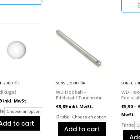
T
,
ZUBEHÖR
SONST
,
ZUBEHÖR
SONST
,
ZU
ilkugel
WD Hookah –
WD Hook
Edelstahl Tauchrohr
Edelsta
9
inkl. MwSt.
€
9,89
inkl. MwSt.
€
5,90
–
ße
MwSt.
Größe
Add to cart
Farbe
Add to cart
Add