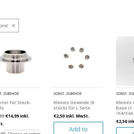
onst
T
,
ZUBEHÖR
SONST
,
ZUBEHÖR
SONST
,
ZU
ter für Steck-
Kleines Gewinde (6
Kleines
ls
stück) für L Serie
Base (1 
/X4/X4A
99
€
14,99
inkl.
€
2,50
inkl. MwSt.
€
2,50
in
t.
Add to
ell