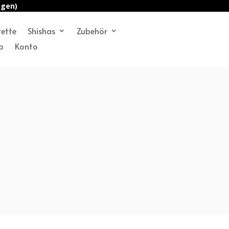
agen)
rette
Shishas
Zubehör
p
Konto