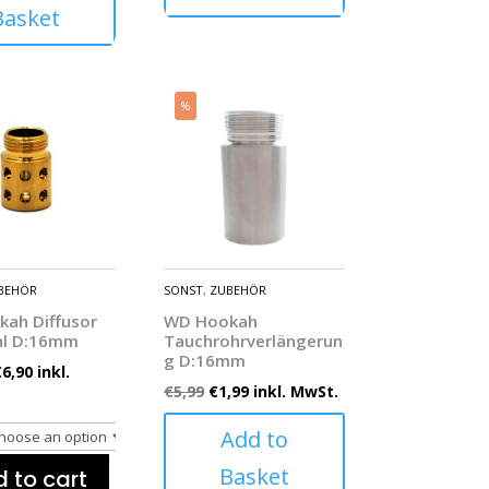
Basket
%
BEHÖR
SONST
,
ZUBEHÖR
ah Diffusor
WD Hookah
hl D:16mm
Tauchrohrverlängerun
g D:16mm
€
6,90
inkl.
€
5,99
€
1,99
inkl. MwSt.
Add to
Basket
 to cart