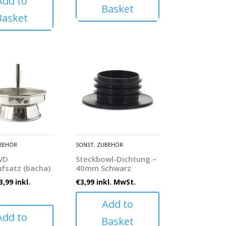
Add to
Basket
Basket
BEHÖR
SONST
,
ZUBEHÖR
WD
Steckbowl-Dichtung –
fsatz (baсha)
40mm Schwarz
3,99
inkl.
€
3,99
inkl. MwSt.
Add to
Add to
Basket