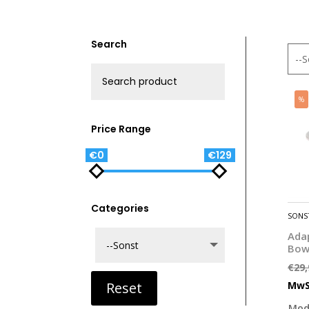
Search
--S
%
Price Range
€0
€129
Categories
SONS
Adap
Bow
€
29,
MwS
Reset
Mod