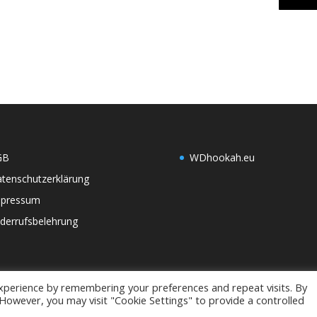
GB
WDh
ookah.eu
tenschutzerklärung
mpressum
derrufsbelehrung
xperience by remembering your preferences and repeat visits. By
. However, you may visit "Cookie Settings" to provide a controlled
alten.