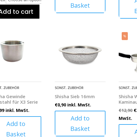
Basket
Add to cart
%
T
,
ZUBEHÖR
SONST
,
ZUBEHÖR
SONST
,
ZU
sha Gewinde
Shisha Sieb 16mm
Shisha 
stahl für X3 Serie
Kaminau
€
0,90
inkl. MwSt.
99
inkl. MwSt.
€
12,90
€
Add to
MwSt.
Add to
Basket
Basket