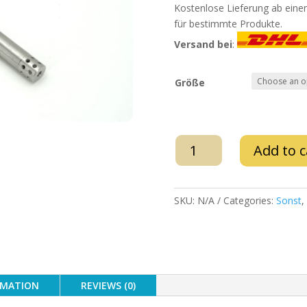
Kostenlose Lieferung ab eine
für bestimmte Produkte.
Versand bei
:
Größe
WD
Add to c
Hookah
–
Edelstahl
SKU:
N/A
Categories:
Sonst
,
Tauchrohr
quantity
RMATION
REVIEWS (0)