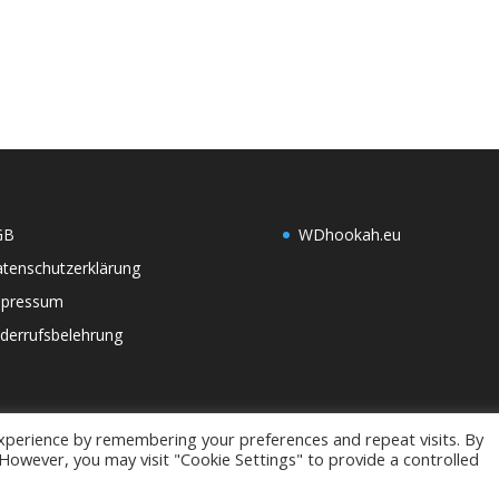
GB
WDh
ookah.eu
tenschutzerklärung
mpressum
derrufsbelehrung
xperience by remembering your preferences and repeat visits. By
. However, you may visit "Cookie Settings" to provide a controlled
alten.