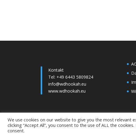
A
Kontakt
Da
Tel: +49 6443 5809824
I
info@wdhookah.eu
www.wdhookah.eu
Wi
We use cookies on our website to give you the most relevant e
clicking “Accept All”, you consent to the use of ALL the cookies
©2022 Elegant W & W Gmbh. Alle Rechte vorbeh
consent.