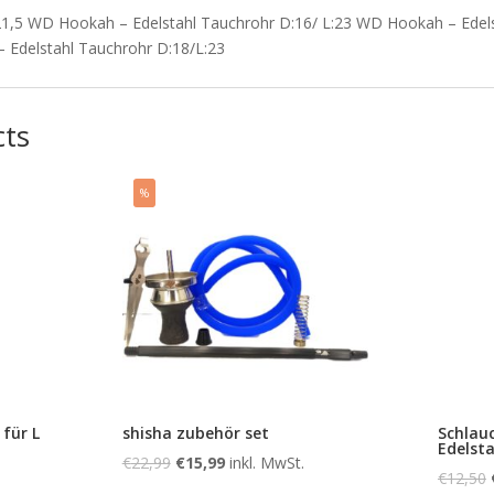
21,5 WD Hookah – Edelstahl Tauchrohr D:16/ L:23 WD Hookah – Edel
 Edelstahl Tauchrohr D:18/L:23
cts
%
 für L
shisha zubehör set
Schlauc
Edelsta
€
22,99
€
15,99
inkl. MwSt.
€
12,50