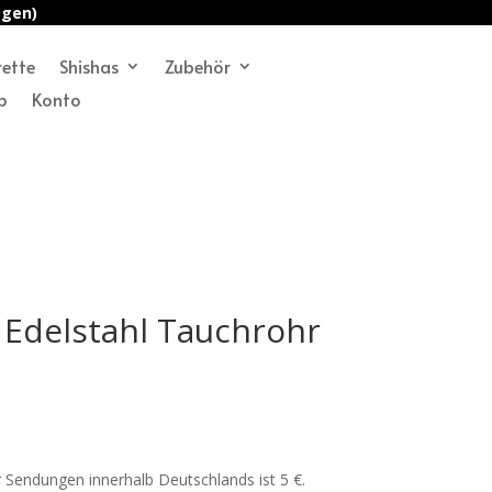
agen)
rette
Shishas
Zubehör
p
Konto
Edelstahl Tauchrohr
 Sendungen innerhalb Deutschlands ist 5 €.