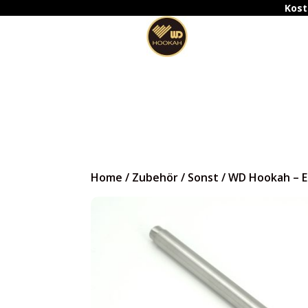
Kost
Home
/
Zubehör
/
Sonst
/
WD Hookah – E