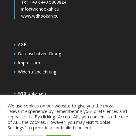
Tel: +49 6443 5809824
info@wdhookah.eu
www.wdhookah.eu
AGB
Datenschutzerklärung
Impressum
Widerrufsbelehrung
WDh
ookah.eu
We use cookies on our website to give you the most
relevant experience by remembering your preferences and
repeat visits. By clicking “Accept All”, you consent to the use
of ALL the cookies. However, you may visit "Cookie
Settings" to provide a controlled consent.