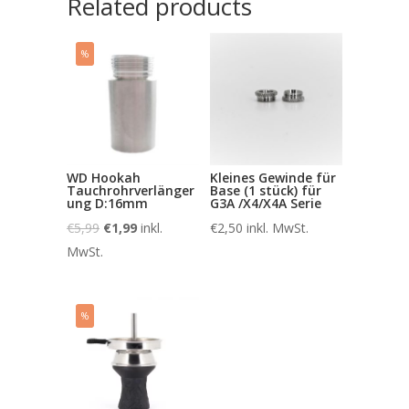
Related products
%
WD Hookah
Kleines Gewinde für
Tauchrohrverlänger
Base (1 stück) für
ung D:16mm
G3A /X4/X4A Serie
€
5,99
€
1,99
inkl.
€
2,50
inkl. MwSt.
MwSt.
%