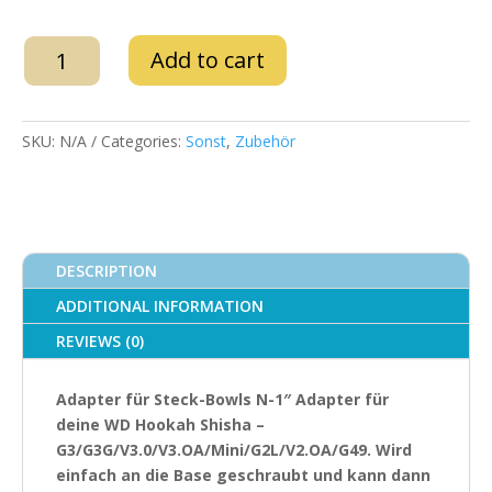
Adapter
Add to cart
für
Steck-
Bowls
SKU:
N/A
Categories:
Sonst
,
Zubehör
quantity
DESCRIPTION
ADDITIONAL INFORMATION
REVIEWS (0)
Adapter für Steck-Bowls N-1″ Adapter für
deine WD Hookah Shisha –
G3/G3G/V3.0/V3.OA/Mini/G2L/V2.OA/G49. Wird
einfach an die Base geschraubt und kann dann