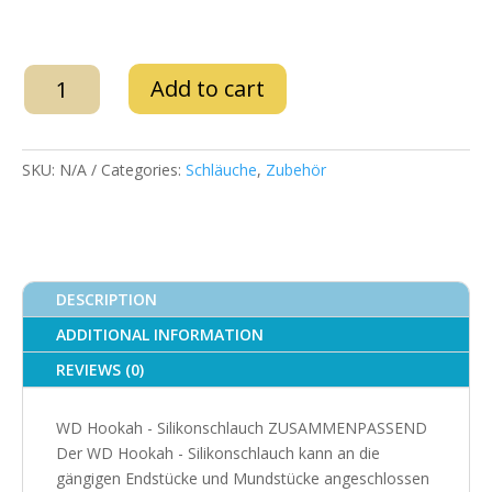
WD
Add to cart
Hookah
–
Silikonschlauch
SKU:
N/A
Categories:
Schläuche
,
Zubehör
D16mm
quantity
DESCRIPTION
ADDITIONAL INFORMATION
REVIEWS (0)
WD Hookah - Silikonschlauch ZUSAMMENPASSEND
Der WD Hookah - Silikonschlauch kann an die
gängigen Endstücke und Mundstücke angeschlossen