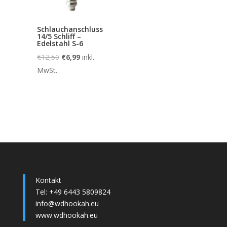
Schlauchanschluss
14/5 Schliff –
Edelstahl S-6
€
12,50
€
6,99
inkl.
MwSt.
Kontakt
Tel: +49 6443 5809824
info@wdhookah.eu
www.wdhookah.eu