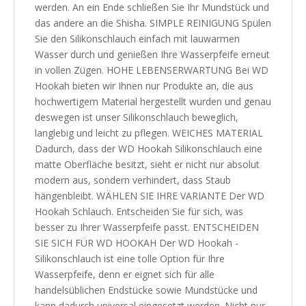
werden. An ein Ende schließen Sie Ihr Mundstück und
das andere an die Shisha. SIMPLE REINIGUNG Spülen
Sie den Silikonschlauch einfach mit lauwarmen
Wasser durch und genießen Ihre Wasserpfeife erneut
in vollen Zügen. HOHE LEBENSERWARTUNG Bei WD
Hookah bieten wir Ihnen nur Produkte an, die aus
hochwertigem Material hergestellt wurden und genau
deswegen ist unser Silikonschlauch beweglich,
langlebig und leicht zu pflegen. WEICHES MATERIAL
Dadurch, dass der WD Hookah Silikonschlauch eine
matte Oberfläche besitzt, sieht er nicht nur absolut
modern aus, sondern verhindert, dass Staub
hängenbleibt. WÄHLEN SIE IHRE VARIANTE Der WD
Hookah Schlauch. Entscheiden Sie für sich, was
besser zu Ihrer Wasserpfeife passt. ENTSCHEIDEN
SIE SICH FÜR WD HOOKAH Der WD Hookah -
Silikonschlauch ist eine tolle Option für Ihre
Wasserpfeife, denn er eignet sich für alle
handelsüblichen Endstücke sowie Mundstücke und
kann dadurch universal eingesetzt werden. Nicht nur