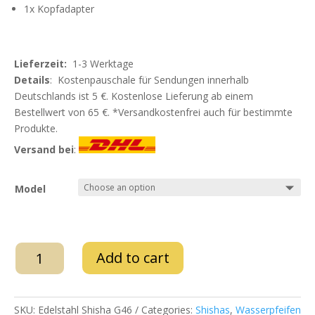
1x Kopfadapter
Lieferzeit:
1-3 Werktage
Details
: Kostenpauschale für Sendungen innerhalb
Deutschlands ist 5 €. Kostenlose Lieferung ab einem
Bestellwert von 65 €. *Versandkostenfrei auch für bestimmte
Produkte.
Versand bei
:
Model
WD
Add to cart
Hookah
–
Edelstahl
SKU:
Edelstahl Shisha G46
Categories:
Shishas
,
Wasserpfeifen
Shisha