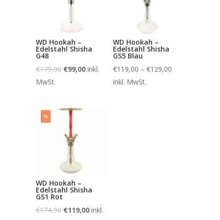
WD Hookah –
WD Hookah –
Edelstahl Shisha
Edelstahl Shisha
G48
GS5 Blau
€
179,00
€
99,00
inkl.
€
119,00
–
€
129,00
MwSt.
inkl. MwSt.
%
WD Hookah –
Edelstahl Shisha
GS1 Rot
€
174,90
€
119,00
inkl.