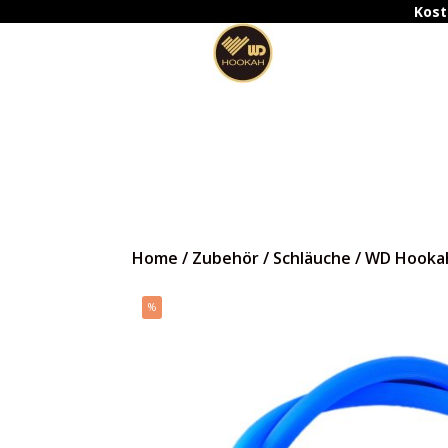
Kost
Home
/
Zubehör
/
Schläuche
/
WD Hookah 
%