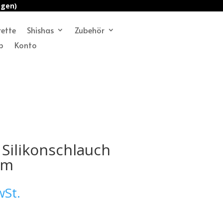
agen)
rette
Shishas
Zubehör
p
Konto
Silikonschlauch
mm
wSt.