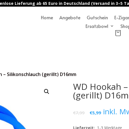
enlose Lieferung ab 65 Euro in Deutschland (Versand in 3–5 T
Home
Angebote
Gutschein
E-Ziga
Ersatzbowl
Sho
– Silikonschlauch (gerillt) D16mm
WD Hookah – 
(gerillt) D16
inkl. M
€
7,99
€
5,99
Lieferzeit:
1-3 Werktage