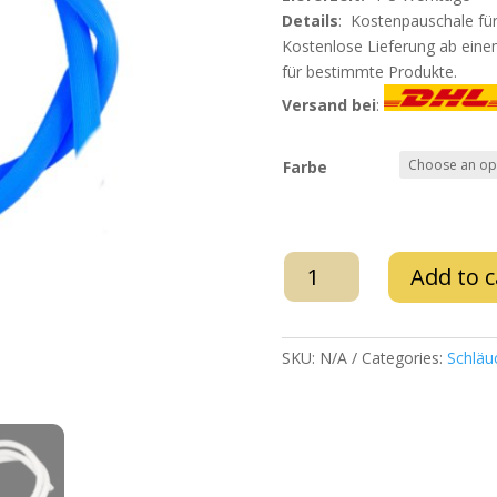
Details
: Kostenpauschale für
Kostenlose Lieferung ab eine
für bestimmte Produkte.
Versand bei
:
Farbe
WD
Add to c
Hookah
–
Silikonschlauch
SKU:
N/A
Categories:
Schläu
(gerillt)
D16mm
quantity