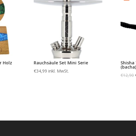
r Holz
Rauchsäule Set Mini Serie
Shisha
(baсha
€
34,99
inkl. MwSt.
€
12,90