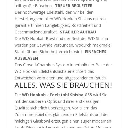
teilt große Bläschen.
TREUER BEGLEITER
Der hochwertige Edelstahl, den wir bei der
Herstellung von allen WD Hookah Shishas nutzen,
garantiert ihnen Langlebigkeit, Rostfreiheit und
Geschmacksneutralität.
STABILER AUFBAU
Die WD Hookah Bowl und der Rest der WD Shisha
werden per Gewinde verbunden, wodurch maximale
Stabilität und Sicherheit erreicht wird.
EINFACHES
AUSBLASEN
Das Closed-Chamber-System innerhalb der Base der
WD Hookah Edelstahlshisha erleichtert das
Entweichen vom alten und abgestandenen Rauch.
ALLES, WAS SIE BRAUCHEN!
Die
WD Hookah - Edelstahl Shisha GS5
wird Sie
mit der sauberen Optik und ihrer erstklassigen
Qualität sicherlich überzeugen. Vor allem das
Zusammenspiel des glänzenden Edelstahls und der
milchigen Glasbowl erzeugen einen super modernen
Look. Dieser wird von den feinen gefrästen Mustern