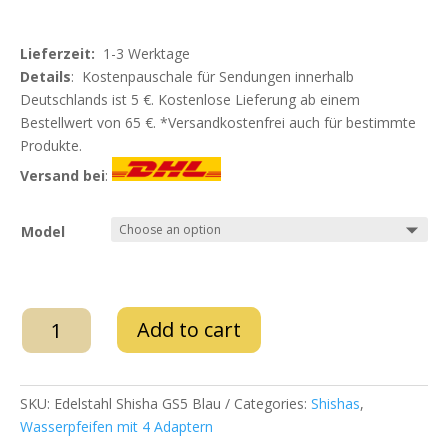
Lieferzeit:
1-3 Werktage
Details
: Kostenpauschale für Sendungen innerhalb
Deutschlands ist 5 €. Kostenlose Lieferung ab einem
Bestellwert von 65 €. *Versandkostenfrei auch für bestimmte
Produkte.
Versand bei
:
Model
WD
Add to cart
Hookah
–
Edelstahl
SKU:
Edelstahl Shisha GS5 Blau
Categories:
Shishas
,
Shisha
Wasserpfeifen mit 4 Adaptern
GS5