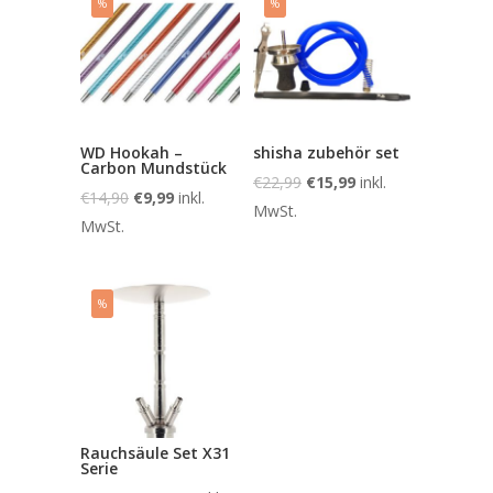
%
%
WD Hookah –
shisha zubehör set
Carbon Mundstück
€
22,99
€
15,99
inkl.
€
14,90
€
9,99
inkl.
MwSt.
MwSt.
%
Rauchsäule Set X31
Serie